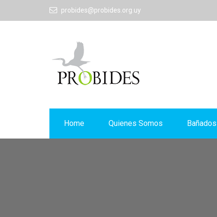
probides@probides.org.uy
Home
Quienes Somos
Bañados 