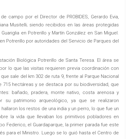
a de campo por el Director de PROBIDES, Gerardo Evia,
na Musitelli; siendo recibidos en las áreas protegidas
ariglia en Potrerillo y Martín González en San Miguel.
n Potrerillo por autoridades del Servicio de Parques del
ación Biológica Potrerillo de Santa Teresa. El área se
or lo que las visitas requieren previa coordinación con
que sale del km 302 de ruta 9, frente al Parque Nacional
 de 715 hectáreas y se destaca por su biodiversidad, que
tes: bañado, pradera, monte nativo, costa arenosa y
r su patrimonio arqueológico, ya que se realizaron
allaron los restos de una india y un perro, lo que fue un
obre la vida que llevaban los primitivos pobladores en
cabo Federico, el Guardaparque, la primer parada fue este
rés para el Ministro. Luego se lo guió hasta el Centro de