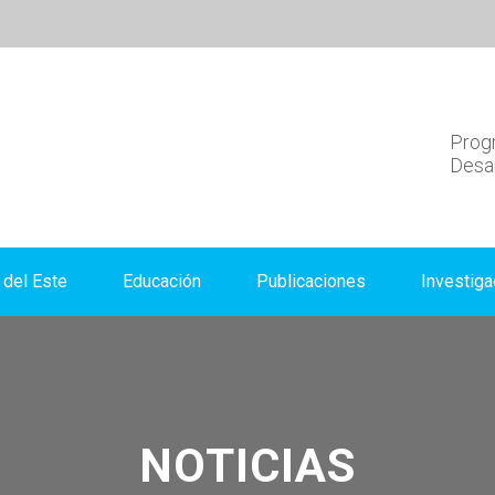
Progr
Desar
del Este
Educación
Publicaciones
Investiga
NOTICIAS