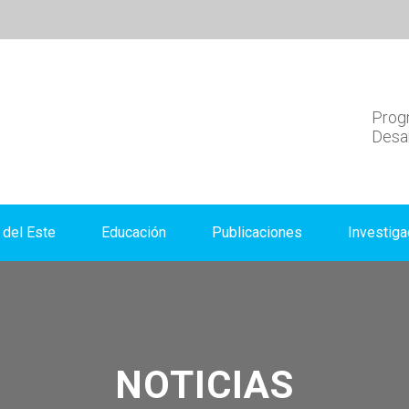
Progr
Desar
del Este
Educación
Publicaciones
Investiga
NOTICIAS