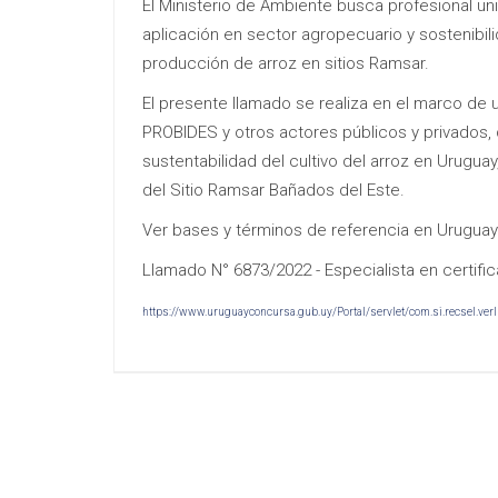
El Ministerio de Ambiente busca profesional un
aplicación en sector agropecuario y sostenibili
producción de arroz en sitios Ramsar.
El presente llamado se realiza en el marco de un
PROBIDES y otros actores públicos y privados, 
sustentabilidad del cultivo del arroz en Uruguay
del Sitio Ramsar Bañados del Este.
Ver bases y términos de referencia en Urugua
Llamado N° 6873/2022 - Especialista en certific
https://www.uruguayconcursa.gub.uy/Portal/servlet/com.si.recsel.ve