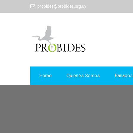
probides@probides.org.uy
Home
Quienes Somos
Bañados 