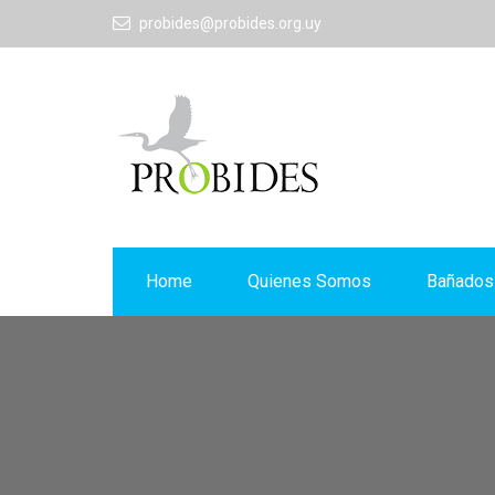
probides@probides.org.uy
Home
Quienes Somos
Bañados 