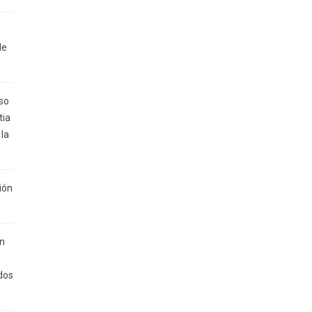
de
so
tia
 la
ión
ón
dos