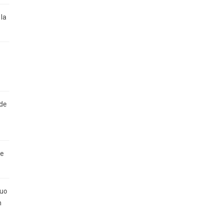
la
 de
de
duo
n