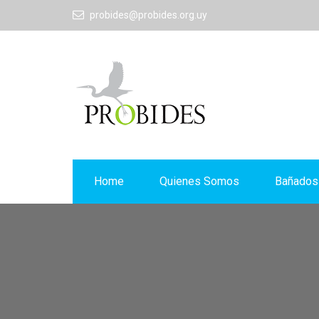
probides@probides.org.uy
Home
Quienes Somos
Bañados 