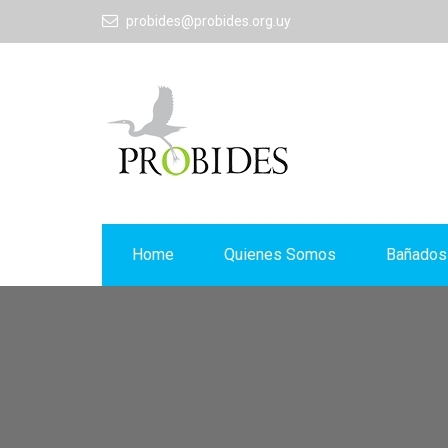
probides@probides.org.uy
Home
Quienes Somos
Bañados 