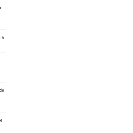
a
la
 de
de