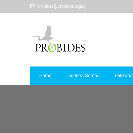
probides@probides.org.uy
Home
Quienes Somos
Bañados 