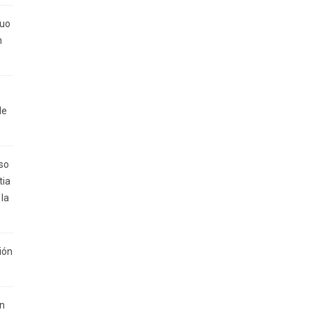
duo
n
de
so
tia
 la
ión
ón