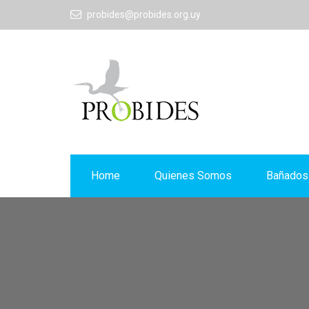
probides@probides.org.uy
Home
Quienes Somos
Bañados 